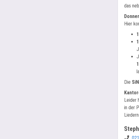
das neb
Donner
Hier ko
1
1
J
J
1
l
Die
Si
Kantor
Leider 
in der 
Liedern
Steph
021