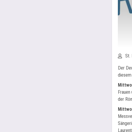
Von:
St.
Der Deu
diesem 
Mittwo
Frauen 
der Röm
Mittwoc
Messver
Sängeri
Laurent