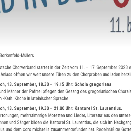
 Borkenfeld-Müllers
tsche Chorverband startet in der Zeit vom 11. – 17. September 2023 ei
Anlass öffnen wir weit unsere Türen zu den Chorproben und laden herzli
ch, 13. September, 18.30 – 19.15 Uhr: Schola gregoriana
.
und Männer der Pafrrei pflegen den Gesang des gregorianischen Chorals
.-Kath. Kirche in lateinischer Sprache.
h, 13. September, 19.30 – 21.00 Uhr: Kantorei St. Laurentius.
tonungen, mehrstimmige Motetten und Lieder, Literatur aus den untersc
nnen und Sänger bilden die Kantorei St. Laurentius, die sich im Nachg
ius und dem coro michaelis zusammengefunden hat. Regelmäßige Gott