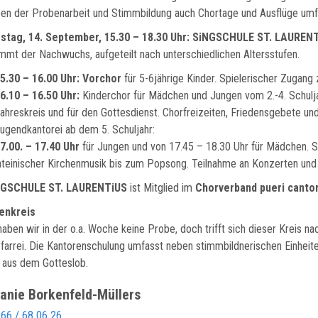
en der Probenarbeit und Stimmbildung auch Chortage und Ausflüge umf
stag, 14. September, 15.30 – 18.30 Uhr: SiNGSCHULE ST. LAUREN
mmt der Nachwuchs, aufgeteilt nach unterschiedlichen Altersstufen.
5.30 – 16.00 Uhr: Vorchor
für 5-6jährige Kinder. Spielerischer Zugang
6.10 – 16.50 Uhr:
Kinderchor für Mädchen und Jungen vom 2.-4. Schulj
ahreskreis und für den Gottesdienst. Chorfreizeiten, Friedensgebete u
ugendkantorei ab dem 5. Schuljahr:
7.00. – 17.40 Uhr
für Jungen und von 17.45 – 18.30 Uhr für Mädchen. St
ateinischer Kirchenmusik bis zum Popsong. Teilnahme an Konzerten und 
NGSCHULE ST. LAURENTiUS
ist Mitglied im
Chorverband
pueri canto
enkreis
haben wir in der o.a. Woche keine Probe, doch trifft sich dieser Kreis 
Pfarrei. Die Kantorenschulung umfasst neben stimmbildnerischen Einhe
 aus dem Gotteslob.
anie
Borkenfeld-Müllers
66 / 68 06 26