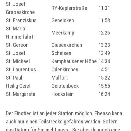
St. Josef
RY-Keplerstraße
11:31
Grabeskirche
St. Franziskus
Geneicken
11:58
St. Maria
Meerkamp
12:26
Himmelfahrt
St. Gereon
Giesenkirchen
13:23
St. Josef
Schelsen
13:49
St. Michael
Kamphausener Höhe
14:34
St. Laurentius
Odenkirchen
14:51
St. Paul
Mülfort
15:22
Heilig Geist
Geistenbeck
15:55
St. Margareta
Hockstein
16:24
Der Einstieg ist an jeder Station möglich. Ebenso kann
auch nur einen Teilstrecke gefahren werden. Sofern
das Datum für Sie nicht passt, Sie aber dennoch eine